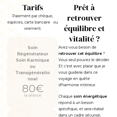
Tarifs
Prêt à
retrouver
Paiement par chèque,
espèces, carte bancaire ou
équilibre et
virement.
vitalité ?
Avez-vous besoin de
Soin
retrouver cet équilibre
?
Régénérateur
Vous seul pouvez le décider.
Soin Karmique
Et c’est avec plaisir que je
ou
vous guiderai dans ce
Transgénératio
voyage en quête
nnel
80€
d’harmonie intérieur.
la séance
Chaque
soin énergétique
répond à un besoin
spécifique, et sera réalisé
dans un cadre sécurisé,